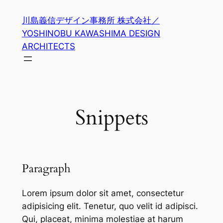
内
川島義信デザイン事務所 株式会社／
容
YOSHINOBU KAWASHIMA DESIGN
を
ARCHITECTS
ス
キ
ッ
プ
Snippets
Paragraph
Lorem ipsum dolor sit amet, consectetur
adipisicing elit. Tenetur, quo velit id adipisci.
Qui, placeat, minima molestiae at harum