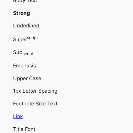
Body Text
Strong
Underlined
script
Super
Sub
script
Emphasis
Upper Case
1px Letter Spacing
Footnote Size Text
Link
Title Font