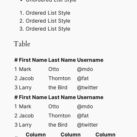
Ordered List Style
Ordered List Style
Ordered List Style
Table
#
First Name
Last Name
Username
1
Mark
Otto
@mdo
2
Jacob
Thornton
@fat
3
Larry
the Bird
@twitter
#
First Name
Last Name
Username
1
Mark
Otto
@mdo
2
Jacob
Thornton
@fat
3
Larry
the Bird
@twitter
Column
Column
Column