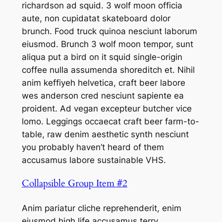
richardson ad squid. 3 wolf moon officia
aute, non cupidatat skateboard dolor
brunch. Food truck quinoa nesciunt laborum
eiusmod. Brunch 3 wolf moon tempor, sunt
aliqua put a bird on it squid single-origin
coffee nulla assumenda shoreditch et. Nihil
anim keffiyeh helvetica, craft beer labore
wes anderson cred nesciunt sapiente ea
proident. Ad vegan excepteur butcher vice
lomo. Leggings occaecat craft beer farm-to-
table, raw denim aesthetic synth nesciunt
you probably haven’t heard of them
accusamus labore sustainable VHS.
Collapsible Group Item #2
Anim pariatur cliche reprehenderit, enim
eiusmod high life accusamus terry