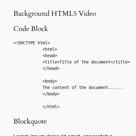
Background HTML5 Video
Code Block
<!DOCTYPE html>

            <html>

            <head>

            <title>Title of the document</title>

            </head>

            <body>

            The content of the document......

            </body>

            </html>
Blockquote